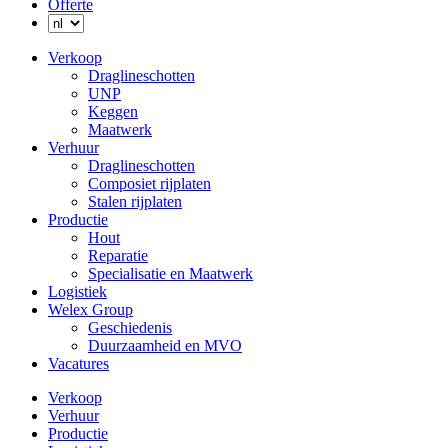
Offerte
Verkoop
Draglineschotten
UNP
Keggen
Maatwerk
Verhuur
Draglineschotten
Composiet rijplaten
Stalen rijplaten
Productie
Hout
Reparatie
Specialisatie en Maatwerk
Logistiek
Welex Group
Geschiedenis
Duurzaamheid en MVO
Vacatures
Verkoop
Verhuur
Productie