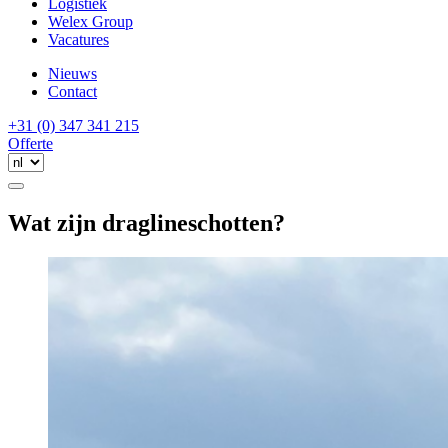
Logistiek
Welex Group
Vacatures
Nieuws
Contact
+31 (0) 347 341 215
Offerte
Wat zijn draglineschotten?